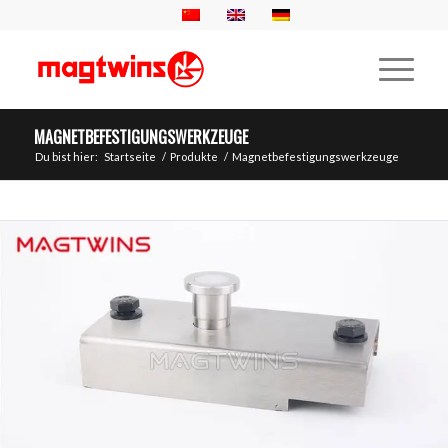
MAGNETBEFESTIGUNGSWERKZEUGE
Du bist hier:
Startseite
/
Produkte
/
Magnetbefestigungswerkzeuge