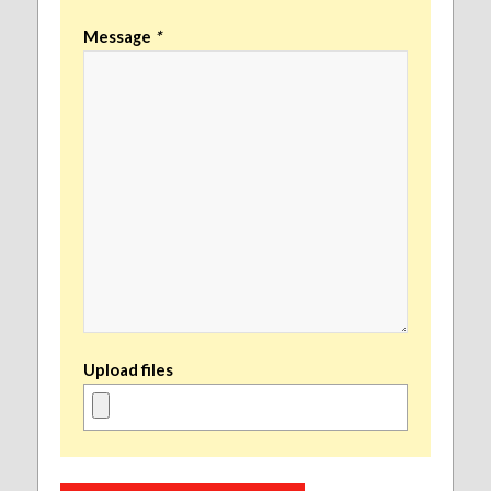
Message
*
Upload files