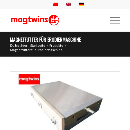
MAGNETFUTTER FÜR ERODIERMASCHINE
Du bist hier:
Startseite
/
Produkte
/
Magnetfutter für Erodiermaschine