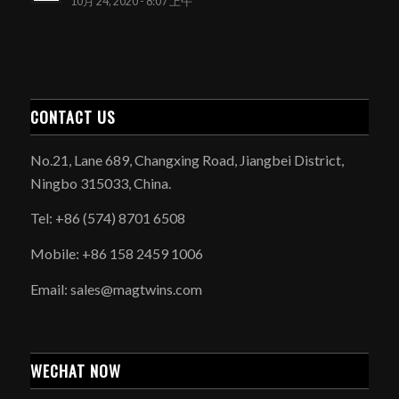
10月 24, 2020 - 8:07 上午
CONTACT US
No.21, Lane 689, Changxing Road, Jiangbei District,
Ningbo 315033, China.
Tel: +86 (574) 8701 6508
Mobile: +86 158 2459 1006
Email: sales@magtwins.com
WECHAT NOW