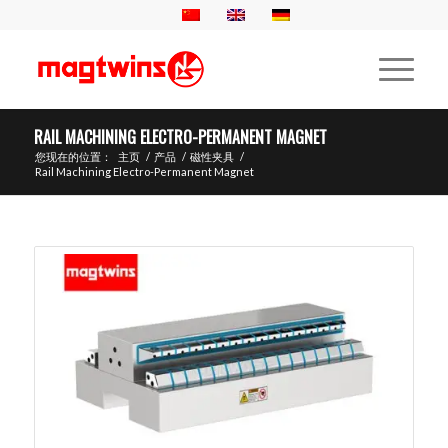
RAIL MACHINING ELECTRO-PERMANENT MAGNET
您现在的位置：
主页
/
产品
/
磁性夹具
/
Rail Machining Electro-Permanent Magnet