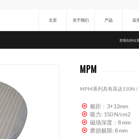
主页
关于我们
产品
应
您现在的位
MPM
MPM系列具有高达150N
极距：3+12mm
吸力: 150 N/cm2
磁场深度：8 mm
磨损极限: 8 mm