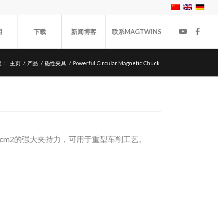
用
下载
新闻博客
联系MAGTWINS
置：
主页
/
产品
/
磁性夹具
/
Powerful Circular Magnetic Chuck
 / cm2的强大夹持力，可用于重型车削工艺。