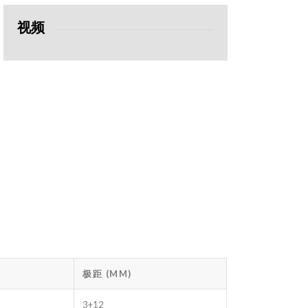
视频
极距 (MM)
3+12