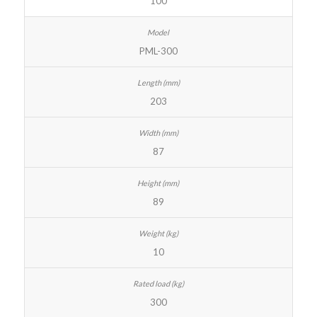
PML-300
203
87
89
10
300